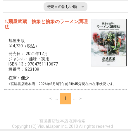
1.麺屋武蔵 抽象と捨象のラーメン調理
法
旭屋出版
￥4,730（税込）
発売日： 2021年12月
ジャンル：趣味・実用
ISBN-13：9784751113677
棚番号：G23109
在庫：僅少
※宮脇書店総本店 2026年8月8日午前8時45分現在の在庫状況です。
＜
…
1
…
＞
宮脇書店総本店 在庫検索
Copyright (C) VisualJapan Inc. 2010 All rights reserved